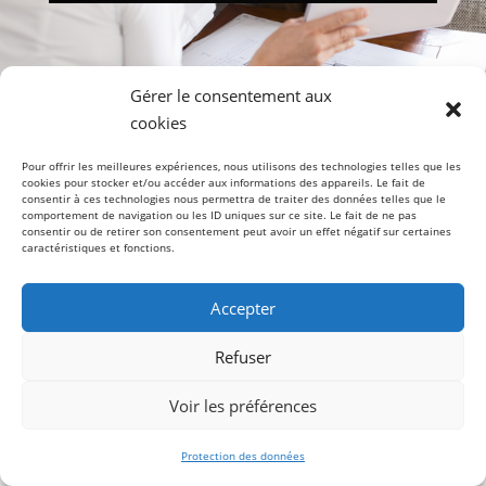
Gérer le consentement aux
Votre abonnement gratuit à la Newsletter a
cookies
bien été pris en compte.
Pour offrir les meilleures expériences, nous utilisons des technologies telles que les
cookies pour stocker et/ou accéder aux informations des appareils. Le fait de

consentir à ces technologies nous permettra de traiter des données telles que le
comportement de navigation ou les ID uniques sur ce site. Le fait de ne pas
consentir ou de retirer son consentement peut avoir un effet négatif sur certaines
caractéristiques et fonctions.
Accepter
Copyright © 2026- Tout droit réservé - Mentions
Refuser
légales
Une réalisation
ElegantSite
Voir les préférences
Protection des données